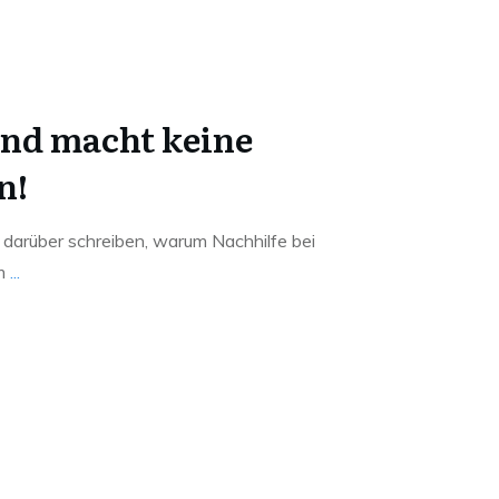
ind macht keine
n!
 darüber schreiben, warum Nachhilfe bei
um
...