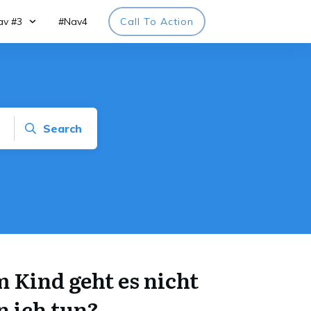
av #3
#Nav4
Call To Action
Search
 Kind geht es nicht
n ich tun?