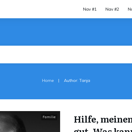
Nav #1
Nav #2
N
|
Home
Author:
Tanja
Hilfe, meinem
Familie
gut. Was kan